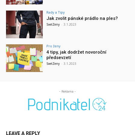
Rady a Tipy
Jak zvolit pánské prádlo na ples?
SvetZeny
-
3.1.2023
Pro ženy
4 tipy, jak dodržet novoroční
předsevzetí
SvetZeny
-
3.1.2023
- Reklama -
LEAVE A REPLY