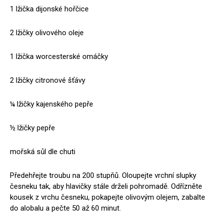
1 lžička dijonské hořčice
2 lžičky olivového oleje
1 lžička worcesterské omáčky
2 lžičky citronové šťávy
¼ lžičky kajenského pepře
½ lžičky pepře
mořská sůl dle chuti
Předehřejte troubu na 200 stupňů. Oloupejte vrchní slupky
česneku tak, aby hlavičky stále drželi pohromadě. Odřízněte
kousek z vrchu česneku, pokapejte olivovým olejem, zabalte
do alobalu a pečte 50 až 60 minut.