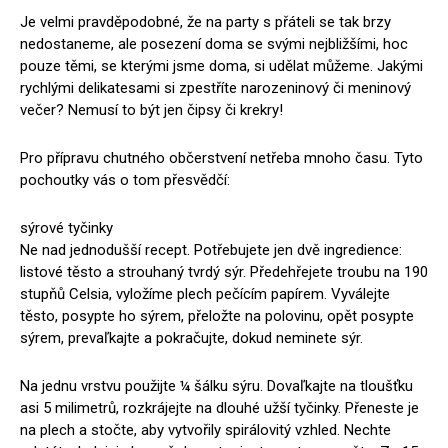
Je velmi pravděpodobné, že na party s přáteli se tak brzy
nedostaneme, ale posezení doma se svými nejbližšími, hoc
pouze těmi, se kterými jsme doma, si udělat můžeme. Jakými
rychlými delikatesami si zpestříte narozeninový či meninový
večer? Nemusí to být jen čipsy či krekry!
Pro přípravu chutného občerstvení netřeba mnoho času. Tyto
pochoutky vás o tom přesvědčí:
sýrové tyčinky
Ne nad jednodušší recept. Potřebujete jen dvě ingredience:
listové těsto a strouhaný tvrdý sýr. Předehřejete troubu na 190
stupňů Celsia, vyložíme plech pečícím papírem. Vyválejte
těsto, posypte ho sýrem, přeložte na polovinu, opět posypte
sýrem, prevaľkajte a pokračujte, dokud neminete sýr.
Na jednu vrstvu použijte ¼ šálku sýru. Dovaľkajte na tloušťku
asi 5 milimetrů, rozkrájejte na dlouhé užší tyčinky. Přeneste je
na plech a stočte, aby vytvořily spirálovitý vzhled. Nechte