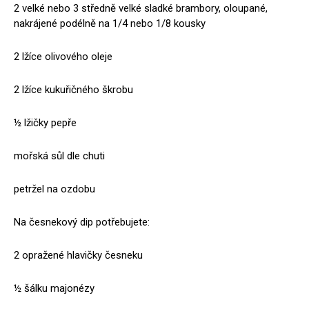
2 velké nebo 3 středně velké sladké brambory, oloupané,
nakrájené podélně na 1/4 nebo 1/8 kousky
2 lžíce olivového oleje
2 lžíce kukuřičného škrobu
½ lžičky pepře
mořská sůl dle chuti
petržel na ozdobu
Na česnekový dip potřebujete:
2 opražené hlavičky česneku
½ šálku majonézy