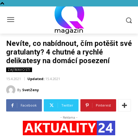
magazín
Nevíte, co nabídnout, čím potěšit své
gratulanty? 4 chutné a rychlé
delikatesy na domácí posezení
ZAJÍMAVOSTI
15.4.2021
Updated:
15.4.2021
By
SvetZeny
Facebook
Twitter
Pinterest
- Reklama -