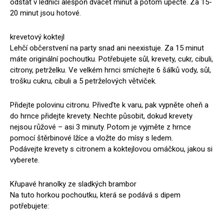
odstát v lednici alespoň dvacet minut a potom upečte. Za 15-
20 minut jsou hotové.
krevetový koktejl
Lehčí občerstvení na party snad ani neexistuje. Za 15 minut
máte originální pochoutku. Potřebujete sůl, krevety, cukr, cibuli,
citrony, petrželku. Ve velkém hrnci smíchejte 6 šálků vody, sůl,
trošku cukru, cibuli a 5 petrželových větviček.
Přidejte polovinu citronu. Přiveďte k varu, pak vypněte oheň a
do hrnce přidejte krevety. Nechte působit, dokud krevety
nejsou růžové – asi 3 minuty. Potom je vyjměte z hrnce
pomocí štěrbinové lžíce a vložte do mísy s ledem.
Podávejte krevety s citronem a koktejlovou omáčkou, jakou si
vyberete.
Křupavé hranolky ze sladkých brambor
Na tuto horkou pochoutku, která se podává s dipem
potřebujete: