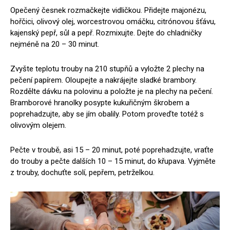
Opečený česnek rozmačkejte vidličkou. Přidejte majonézu,
hořčici, olivový olej, worcestrovou omáčku, citrónovou šťávu,
kajenský pepř, sůl a pepř. Rozmixujte. Dejte do chladničky
nejméně na 20 – 30 minut.
Zvyšte teplotu trouby na 210 stupňů a vyložte 2 plechy na
pečení papírem. Oloupejte a nakrájejte sladké brambory.
Rozdělte dávku na polovinu a položte je na plechy na pečení.
Bramborové hranolky posypte kukuřičným škrobem a
poprehadzujte, aby se jím obalily. Potom proveďte totéž s
olivovým olejem.
Pečte v troubě, asi 15 – 20 minut, poté poprehadzujte, vraťte
do trouby a pečte dalších 10 – 15 minut, do křupava. Vyjměte
z trouby, dochuťte solí, pepřem, petrželkou.