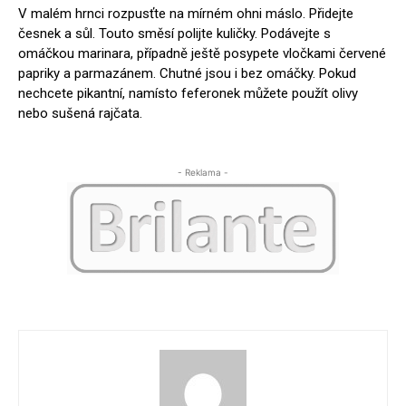
V malém hrnci rozpusťte na mírném ohni máslo. Přidejte
česnek a sůl. Touto směsí polijte kuličky. Podávejte s
omáčkou marinara, případně ještě posypete vločkami červené
papriky a parmazánem. Chutné jsou i bez omáčky. Pokud
nechcete pikantní, namísto feferonek můžete použít olivy
nebo sušená rajčata.
- Reklama -