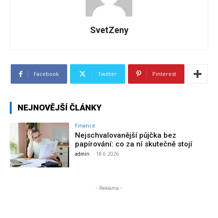
SvetZeny
Facebook
Twitter
Pinterest
NEJNOVĚJŠÍ ČLÁNKY
Finance
Nejschvalovanější půjčka bez
papírování: co za ní skutečně stojí
admin
-
18.6.2026
- Reklama -