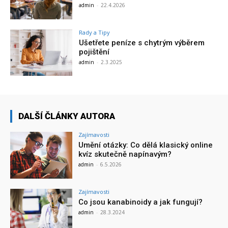
admin
-
22.4.2026
Rady a Tipy
Ušetřete peníze s chytrým výběrem
pojištění
admin
-
2.3.2025
DALŠÍ ČLÁNKY AUTORA
Zajímavosti
Umění otázky: Co dělá klasický online
kvíz skutečně napínavým?
admin
-
6.5.2026
Zajímavosti
Co jsou kanabinoidy a jak fungují?
admin
-
28.3.2024